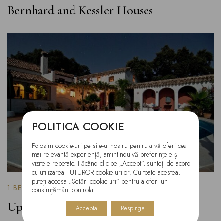
Bernhard and Kessler Houses
POLITICA COOKIE
Folosim cookie-uri pe site-ul nostru pentru a vă oferi cea
mai relevantă experiență, amintindu-vă preferințele și
vizitele repetate. Făcând clic pe „Accept”, sunteți de acord
cu utilizarea TUTUROR cookie-urilor. Cu toate acestea,
puteți accesa „
Setări cookie-uri
” pentru a oferi un
1 BEDROOM
120 SQ.M.
consimțământ controlat.
Uptown Residence
Accepta
Respinge