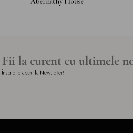
Abernathy House
Fii la curent cu ultimele n
Înscrie-te acum la Newsletter!