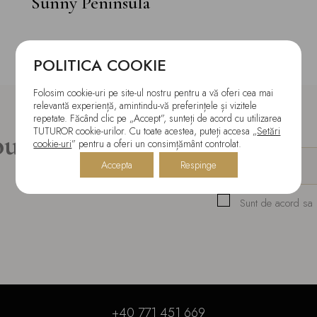
Sunny Peninsula
POLITICA COOKIE
Folosim cookie-uri pe site-ul nostru pentru a vă oferi cea mai
relevantă experiență, amintindu-vă preferințele și vizitele
repetate. Făcând clic pe „Accept”, sunteți de acord cu utilizarea
TUTUROR cookie-urilor. Cu toate acestea, puteți accesa „
Setări
outăți!
cookie-uri
” pentru a oferi un consimțământ controlat.
Accepta
Respinge
Sunt de acord sa pr
+40 771 451 669