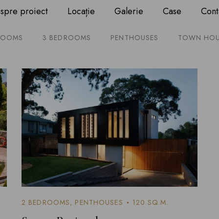
spre proiect
Locație
Galerie
Case
Cont
ROOMS
3 BEDROOMS
PENTHOUSES
TOWN HOU
2 BEDROOMS
,
PENTHOUSES
120 SQ.M.